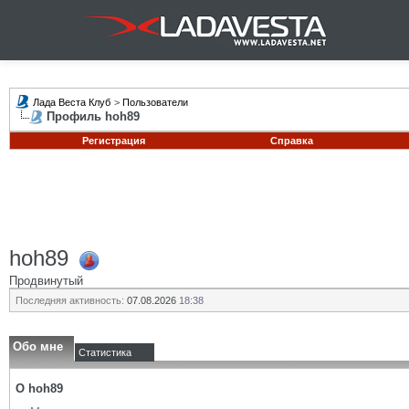
Лада Веста Клуб
>
Пользователи
Профиль hoh89
Регистрация
Справка
hoh89
Продвинутый
Последняя активность:
07.08.2026
18:38
Обо мне
Статистика
О hoh89