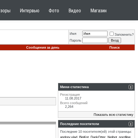
бзоры
Интервью
Фото
Видео
Магазин
Имя
Запомнить?
Пароль
Сообщения за день
Поиск
Мини-статистика
Регистрация
11.08.2017
Всего сообщений
2,264
Показать всю статистику
Последние посетители
Последние 10 посетителя(ей) этой страницы:
andrey.vlad
BigKot
DarkOtter
Neibot
nordline