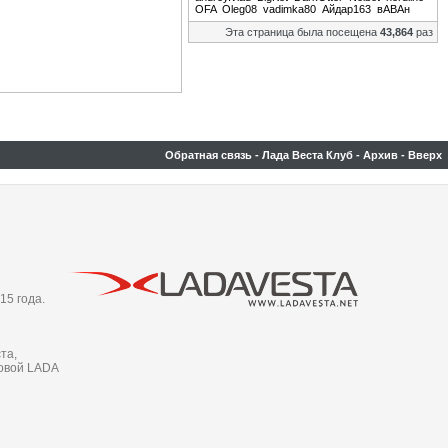
OFA
Oleg08
vadimka80
Айдар163
вАВАн
Эта страница была посещена
43,864
раз
Обратная связь
-
Лада Веста Клуб
-
Архив
-
Вверх
15 года.
та,
новой LADA