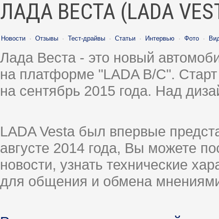
ЛАДА ВЕСТА (LADA VES
Новости
·
Отзывы
·
Тест-драйвы
·
Статьи
·
Интервью
·
Фото
·
Ви
Лада Веста - это новый автомо
на платформе "LADA B/C". Старт
на сентябрь 2015 года. Над диз
LADA Vesta был впервые предст
августе 2014 года, Вы можете п
новости, узнать технические ха
для общения и обмена мнениями