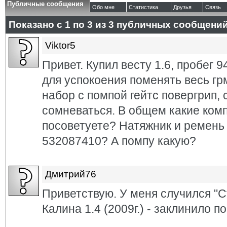
Публичные сообщения
Обо мне
Статистика
Друзья
Связь
Показано с 1 по
3
из
3
публичных сообщени
Viktor5
Привет. Купил весту 1.6, пробег 9
для успокоения поменять весь гр
набор с помпой гейтс повергрип,
сомневаться. В общем какие ко
посоветуете? Натяжник и ремень
532087410? А помпу какую?
Дмитрий76
Приветствую. У меня случился "С
Калина 1.4 (2009г.) - заклинило по