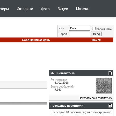
бзоры
Интервью
Фото
Видео
Магазин
Имя
Запомнить?
Пароль
Сообщения за день
Поиск
Мини-статистика
Регистрация
31.01.2018
Всего сообщений
7,933
Показать всю статистику
Последние посетители
Последние 10 посетителя(ей) этой страницы: