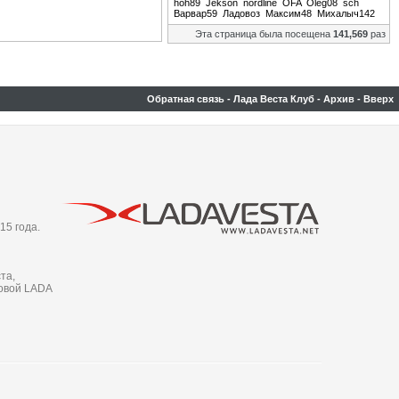
hoh89
Jekson
nordline
OFA
Oleg08
sch
Варвар59
Ладовоз
Максим48
Михалыч142
Эта страница была посещена
141,569
раз
Обратная связь
-
Лада Веста Клуб
-
Архив
-
Вверх
15 года.
та,
новой LADA