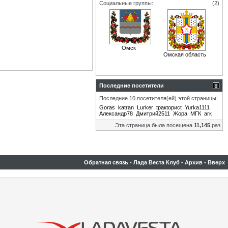
Социальные группы:
(2)
Омск
Омская область
Последние посетители
Последние 10 посетителя(ей) этой страницы:
Goras
katran
Lurker
tракtорисt
Yurka1111
Александр78
Дмитрий2511
Жора
МГК
агк
Эта страница была посещена
11,145
раз
Обратная связь
-
Лада Веста Клуб
-
Архив
-
Вверх