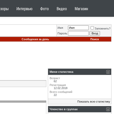
бзоры
Интервью
Фото
Видео
Магазин
Имя
Запомнить?
Пароль
Сообщения за день
Поиск
Мини-статистика
Возраст
62
Регистрация
12.02.2018
Всего сообщений
22
Показать всю статистику
Членство в группах