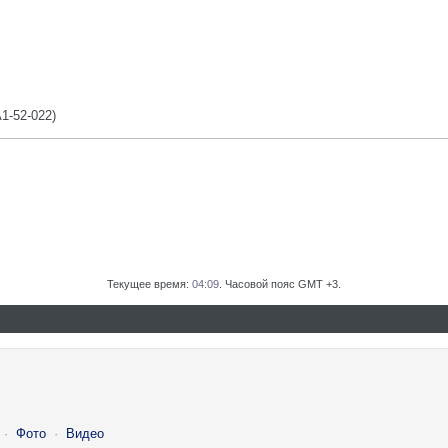
A1-52-022)
Текущее время:
04:09
. Часовой пояс GMT +3.
·
Фото
·
Видео