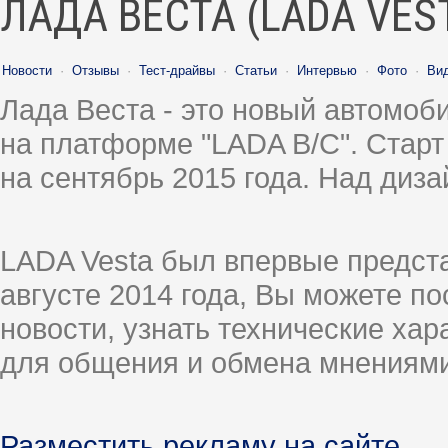
ЛАДА ВЕСТА (LADA VES
Новости
·
Отзывы
·
Тест-драйвы
·
Статьи
·
Интервью
·
Фото
·
Ви
Лада Веста - это новый автомо
на платформе "LADA B/C". Старт
на сентябрь 2015 года. Над диз
LADA Vesta был впервые предст
августе 2014 года, Вы можете п
новости, узнать технические ха
для общения и обмена мнениями
Разместить рекламу на сайте