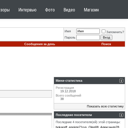
бзоры
Интервью
Фото
Видео
Магазин
Имя
Запомнить?
Пароль
Сообщения за день
Поиск
Мини-статистика
Регистрация
19.12.2018
Всего сообщений
38
Показать всю статистику
Последние посетители
Последние 4 посетителя(ей) этой страницы:
bokareff
egoiste71rus
Oleg08
Александр78