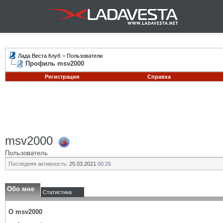
Лада Веста Клуб
>
Пользователи
Профиль msv2000
Регистрация
Справка
msv2000
Пользователь
Последняя активность:
25.03.2021
00:25
Обо мне
Статистика
О msv2000