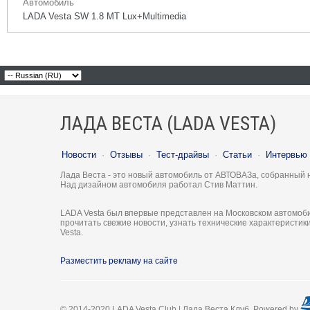
Автомобиль
LADA Vesta SW 1.8 MT Lux+Multimedia
ЛАДА ВЕСТА (LADA VESTA)
Новости
·
Отзывы
·
Тест-драйвы
·
Статьи
·
Интервью
Лада Веста - это новый автомобиль от АВТОВАЗа, собранный 
Над дизайном автомобиля работал Стив Маттин.
LADA Vesta был впервые представлен на Московском автомоби
прочитать свежие новости, узнать технические характеристи
Vesta.
Разместить рекламу на сайте
© 2014-2020 LADA Vesta Club | Лада Веста Клуб. Powered by