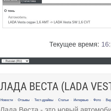
Статистика
О тень
Автомобиль
LADA Vesta седан 1,6 АМТ -> LADA Vesta SW 1,6 CVT
Текущее время:
16
ЛАДА ВЕСТА (LADA VES
Новости
·
Отзывы
·
Тест-драйвы
·
Статьи
·
Интервью
·
Фото
·
Ви
Лада Веста - это новый автомо