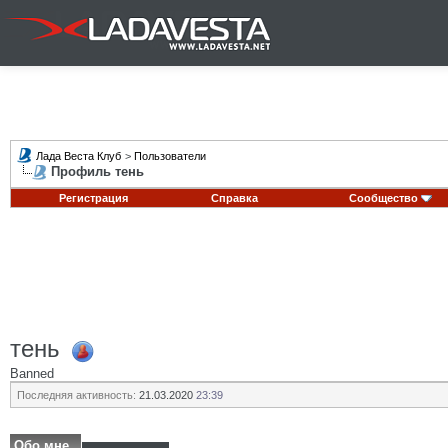
Лада Веста Клуб
>
Пользователи
Профиль тень
Регистрация
Справка
Сообщество
тень
Banned
Последняя активность:
21.03.2020
23:39
Обо мне