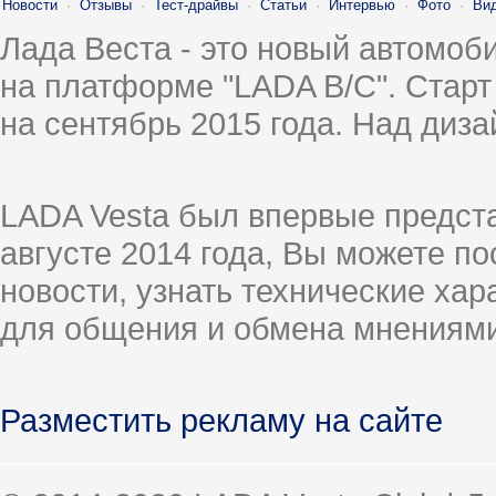
Новости
·
Отзывы
·
Тест-драйвы
·
Статьи
·
Интервью
·
Фото
·
Ви
Лада Веста - это новый автомо
на платформе "LADA B/C". Старт
на сентябрь 2015 года. Над диз
LADA Vesta был впервые предст
августе 2014 года, Вы можете п
новости, узнать технические ха
для общения и обмена мнениями
Разместить рекламу на сайте