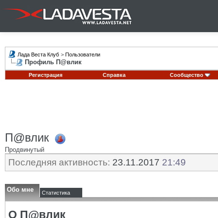
Лада Веста Клуб
>
Пользователи
Профиль П@влик
Регистрация
Справка
Сообщество
П@влик
Продвинутый
Последняя активность:
23.11.2017
21:49
Обо мне
Статистика
О П@влик