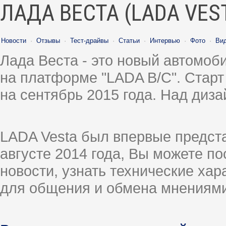
ЛАДА ВЕСТА (LADA VES
Новости
·
Отзывы
·
Тест-драйвы
·
Статьи
·
Интервью
·
Фото
·
Ви
Лада Веста - это новый автомо
на платформе "LADA B/C". Старт
на сентябрь 2015 года. Над диз
LADA Vesta был впервые предст
августе 2014 года, Вы можете п
новости, узнать технические ха
для общения и обмена мнениями