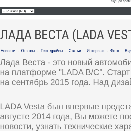
Текущее врем
ЛАДА ВЕСТА (LADA VES
Новости
·
Отзывы
·
Тест-драйвы
·
Статьи
·
Интервью
·
Фото
·
Ви
Лада Веста - это новый автомо
на платформе "LADA B/C". Старт
на сентябрь 2015 года. Над диз
LADA Vesta был впервые предст
августе 2014 года, Вы можете п
новости, узнать технические ха