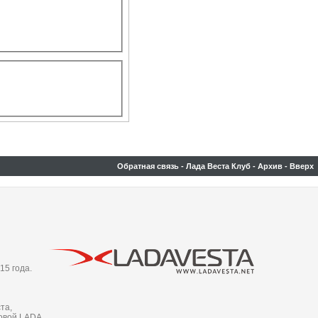
Обратная связь
-
Лада Веста Клуб
-
Архив
-
Вверх
15 года.
та,
новой LADA