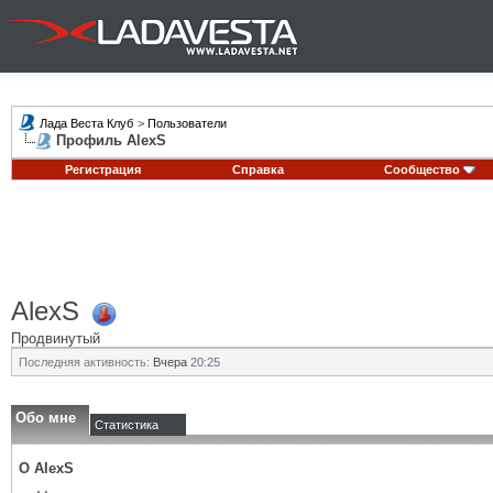
Лада Веста Клуб
>
Пользователи
Профиль AlexS
Регистрация
Справка
Сообщество
AlexS
Продвинутый
Последняя активность:
Вчера
20:25
Обо мне
Статистика
О AlexS