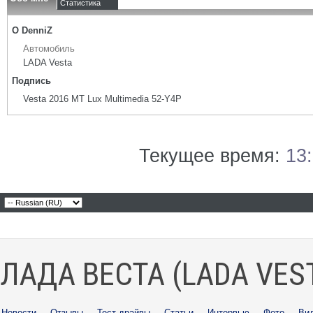
Статистика
О DenniZ
Автомобиль
LADA Vesta
Подпись
Vesta 2016 MT Lux Multimedia 52-Y4P
Текущее время:
13
ЛАДА ВЕСТА (LADA VES
Новости
·
Отзывы
·
Тест-драйвы
·
Статьи
·
Интервью
·
Фото
·
Ви