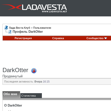
Лада Веста Клуб
>
Пользователи
Профиль DarkOtter
Регистрация
Справка
Сообщество
DarkOtter
Продвинутый
Последняя активность:
Вчера
16:15
Обо мне
Статистика
О DarkOtter