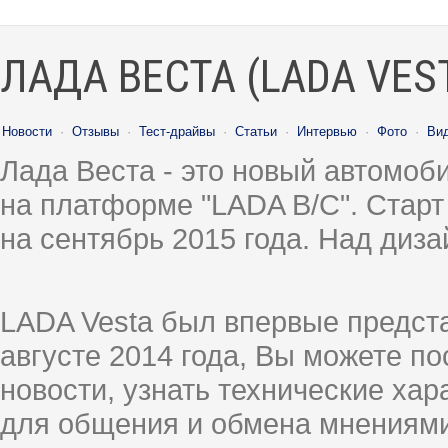
ЛАДА ВЕСТА (LADA VES
Новости
·
Отзывы
·
Тест-драйвы
·
Статьи
·
Интервью
·
Фото
·
Ви
Лада Веста - это новый автомо
на платформе "LADA B/C". Старт
на сентябрь 2015 года. Над диз
LADA Vesta был впервые предст
августе 2014 года, Вы можете п
новости, узнать технические ха
для общения и обмена мнениями