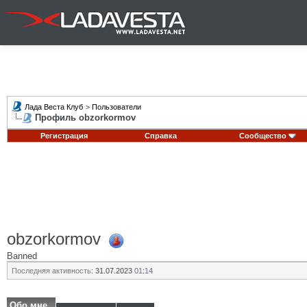
Лада Веста Клуб
>
Пользователи
Профиль obzorkormov
Регистрация
Справка
Сообщество
obzorkormov
Banned
Последняя активность:
31.07.2023
01:14
Обо мне