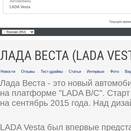
Автомобиль
LADA Vesta
Текущее врем
ЛАДА ВЕСТА (LADA VES
Новости
·
Отзывы
·
Тест-драйвы
·
Статьи
·
Интервью
·
Фото
·
Ви
Лада Веста - это новый автомо
на платформе "LADA B/C". Старт
на сентябрь 2015 года. Над диз
LADA Vesta был впервые предст