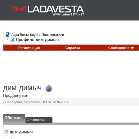
Лада Веста Клуб
>
Пользователи
Профиль дим димыч
Регистрация
Справка
Сообщество
дим димыч
Продвинутый
Последняя активность:
03.07.2026
20:30
Обо мне
Статистика
О дим димыч