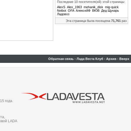
Последние 10 посетителя(ей) этой страницы:
AlexS
Alex_1963
mehanik_disk
mig-quick
Neibot
OFA
АлексейФ
ВЮВ
Дед Щукарь
Ладовоз
Эта страница была посещена
71,761
раз
Обратная связь
-
Лада Веста Клуб
-
Архив
-
Вверх
15 года.
та,
новой LADA