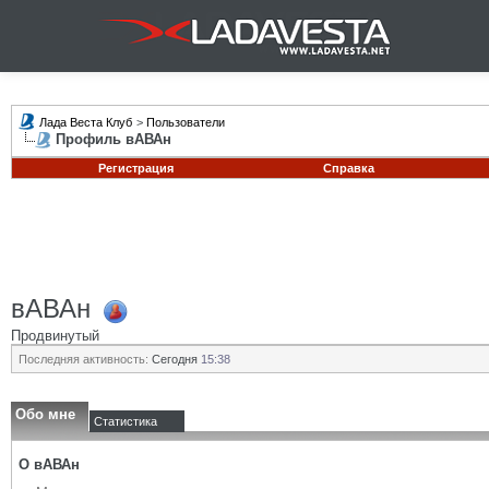
Лада Веста Клуб
>
Пользователи
Профиль вАВАн
Регистрация
Справка
вАВАн
Продвинутый
Последняя активность:
Сегодня
15:38
Обо мне
Статистика
О вАВАн