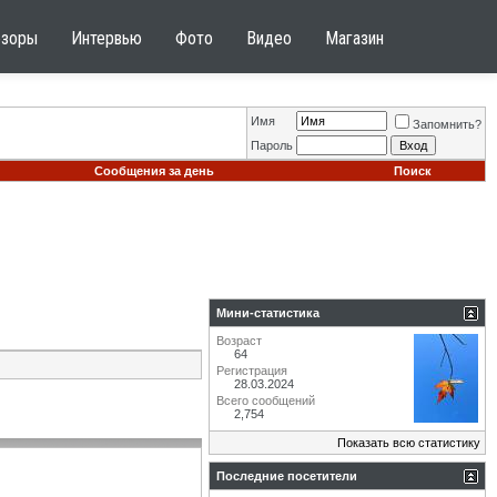
бзоры
Интервью
Фото
Видео
Магазин
Имя
Запомнить?
Пароль
Сообщения за день
Поиск
Мини-статистика
Возраст
64
Регистрация
28.03.2024
Всего сообщений
2,754
Показать всю статистику
Последние посетители