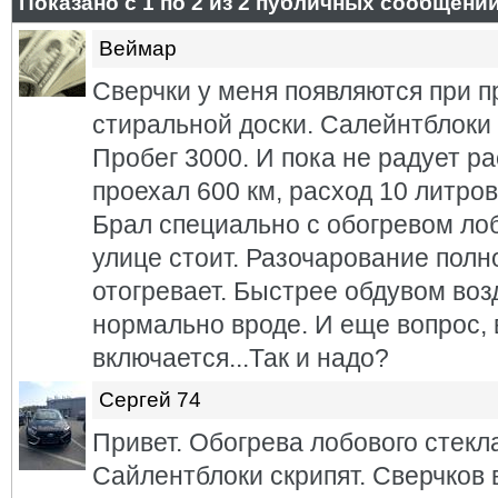
Показано с 1 по
2
из
2
публичных сообщени
Веймар
Сверчки у меня появляются при п
стиральной доски. Салейнтблоки
Пробег 3000. И пока не радует р
проехал 600 км, расход 10 литров
Брал специально с обогревом ло
улице стоит. Разочарование полно
отогревает. Быстрее обдувом возд
нормально вроде. И еще вопрос, 
включается...Так и надо?
Сергей 74
Привет. Обогрева лобового стекла
Сайлентблоки скрипят. Сверчков 