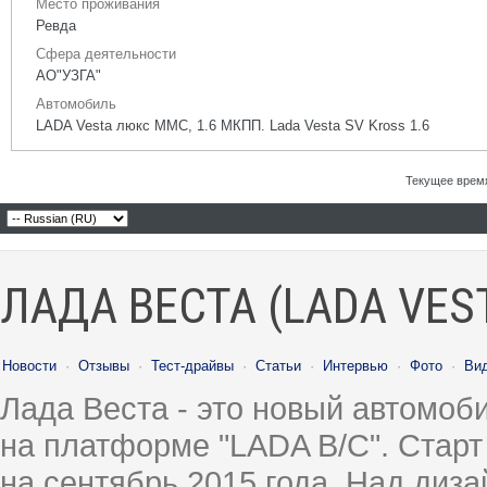
Место проживания
Ревда
Сфера деятельности
АО"УЗГА"
Автомобиль
LADA Vesta люкс ММС, 1.6 МКПП. Lada Vesta SV Kross 1.6
Текущее врем
ЛАДА ВЕСТА (LADA VES
Новости
·
Отзывы
·
Тест-драйвы
·
Статьи
·
Интервью
·
Фото
·
Ви
Лада Веста - это новый автомо
на платформе "LADA B/C". Старт
на сентябрь 2015 года. Над диз