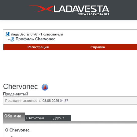
Лада Веста Клуб
>
Пользователи
Профиль Chervonec
Регистрация
Справка
Chervonec
Продвинутый
Последняя активность:
03.08.2026
04:37
Обо мне
Статистика
Друзья
О Chervonec