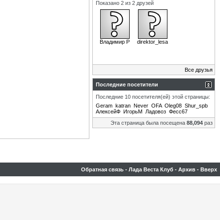
Показано 2 из 2 друзей
Владимир Р
direktor_lesa
Все друзья
Последние посетители
Последние 10 посетителя(ей) этой страницы:
Geram
katran
Never
OFA
Oleg08
Shur_spb
АлексейФ
ИгорьМ
Ладовоз
Фесс67
Эта страница была посещена
88,094
раз
Обратная связь
-
Лада Веста Клуб
-
Архив
-
Вверх