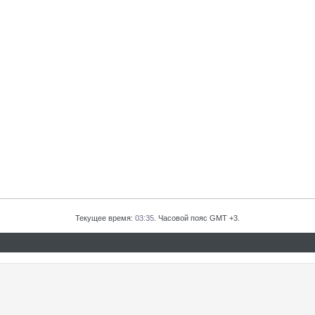
Текущее время:
03:35
. Часовой пояс GMT +3.