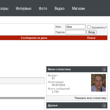
бзоры
Интервью
Фото
Видео
Магазин
Имя
Запомнить?
Пароль
Сообщения за день
Поиск
Мини-статистика
Возраст
57
Регистрация
26.03.2015
Всего сообщений
1,710
Показать всю статистику
Друзья