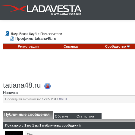
Лада Веста Клуб
>
Пользователи
Профиль tatiana48.ru
Регистрация
Справка
Сообщество
tatiana48.ru
Новичок
Последняя активность:
12.05.2017
06:01
Публичные сообщения
Обо мне
Статистика
Показано с 1 по
1
из
1
публичных сообщений
Dips