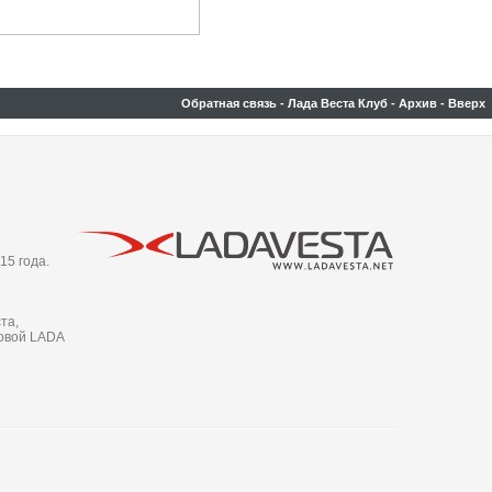
Обратная связь
-
Лада Веста Клуб
-
Архив
-
Вверх
15 года.
та,
новой LADA