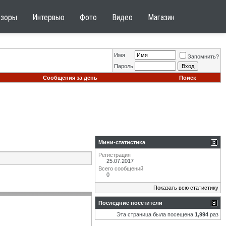
бзоры
Интервью
Фото
Видео
Магазин
Имя
Запомнить?
Пароль
Сообщения за день
Поиск
Мини-статистика
Регистрация
25.07.2017
Всего сообщений
0
Показать всю статистику
Последние посетители
Эта страница была посещена
1,994
раз