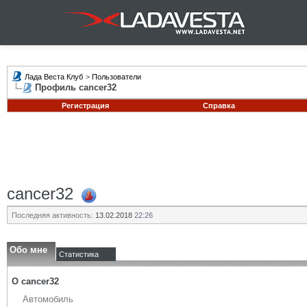
Лада Веста Клуб
>
Пользователи
Профиль cancer32
Регистрация
Справка
cancer32
Последняя активность:
13.02.2018
22:26
Обо мне
Статистика
О cancer32
Автомобиль