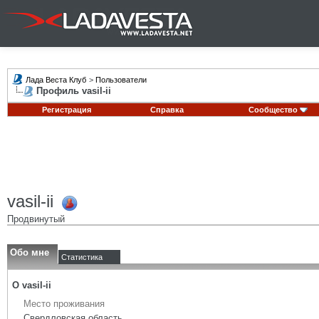
Лада Веста Клуб
>
Пользователи
Профиль vasil-ii
Регистрация
Справка
Сообщество
vasil-ii
Продвинутый
Обо мне
Статистика
О vasil-ii
Место проживания
Свердловская область