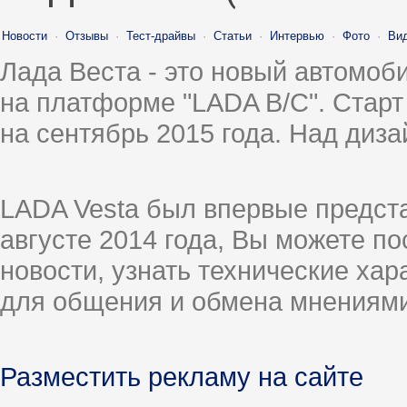
Новости
·
Отзывы
·
Тест-драйвы
·
Статьи
·
Интервью
·
Фото
·
Ви
Лада Веста - это новый автомо
на платформе "LADA B/C". Старт
на сентябрь 2015 года. Над диз
LADA Vesta был впервые предст
августе 2014 года, Вы можете п
новости, узнать технические ха
для общения и обмена мнениями
Разместить рекламу на сайте