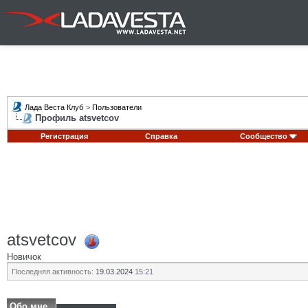
Лада Веста Клуб
>
Пользователи
Профиль atsvetcov
Регистрация
Справка
Сообщество
atsvetcov
Новичок
Последняя активность:
19.03.2024
15:21
Обо мне