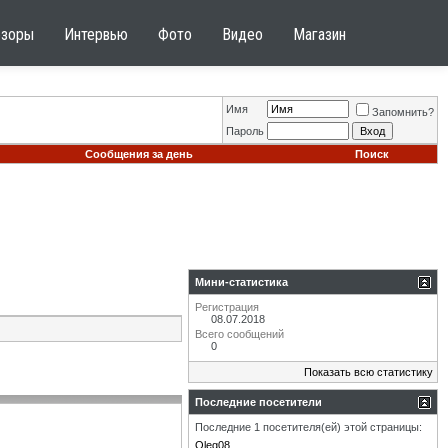
бзоры
Интервью
Фото
Видео
Магазин
Имя
Запомнить?
Пароль
Сообщения за день
Поиск
Мини-статистика
Регистрация
08.07.2018
Всего сообщений
0
Показать всю статистику
Последние посетители
Последние 1 посетителя(ей) этой страницы:
Oleg08