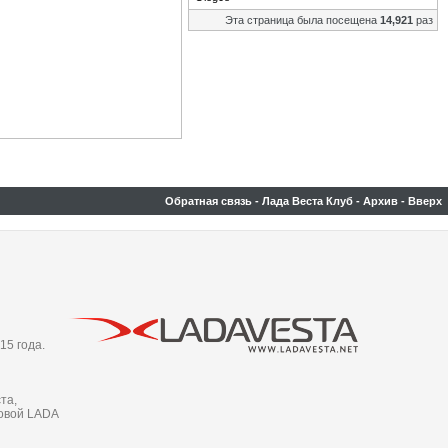
Эта страница была посещена
14,921
раз
Обратная связь
-
Лада Веста Клуб
-
Архив
-
Вверх
15 года.
та,
новой LADA