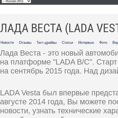
ЛАДА ВЕСТА (LADA VES
Новости
·
Отзывы
·
Тест-драйвы
·
Статьи
·
Интервью
·
Фото
·
Ви
Лада Веста - это новый автомо
на платформе "LADA B/C". Старт
на сентябрь 2015 года. Над диз
LADA Vesta был впервые предст
августе 2014 года, Вы можете п
новости, узнать технические ха