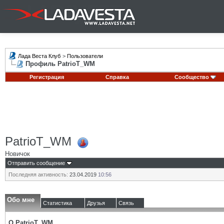
Лада Веста Клуб
>
Пользователи
Профиль PatrioT_WM
Регистрация
Справка
Сообщество
PatrioT_WM
Новичок
Отправить сообщение
Последняя активность:
23.04.2019
10:56
Обо мне
Статистика
Друзья
Связь
О PatrioT_WM