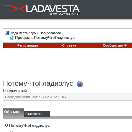
Лада Веста Клуб
>
Пользователи
Профиль ПотомуЧтоГладиолус
Регистрация
Справка
Сообщество
ПотомуЧтоГладиолус
Продвинутый
Последняя активность:
17.02.2022
12:03
Обо мне
Статистика
О ПотомуЧтоГладиолус