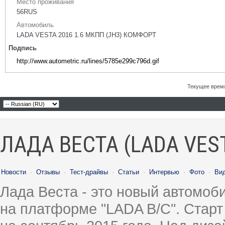
Место проживания
56RUS
Автомобиль
LADA VESTA 2016 1.6 МКПП (JH3) КОМФОРТ
Подпись
http://www.autometric.ru/lines/5785e299c796d.gif
Текущее врем
ЛАДА ВЕСТА (LADA VES
Новости
·
Отзывы
·
Тест-драйвы
·
Статьи
·
Интервью
·
Фото
·
Ви
Лада Веста - это новый автомо
на платформе "LADA B/C". Старт