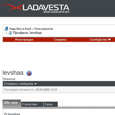
Лада Веста Клуб
>
Пользователи
Профиль levshaa
Регистрация
Справка
Сообщество
levshaa
Новичок
Отправить сообщение
Последняя активность:
24.04.2020
16:32
Обо мне
Статистика
Связь
О levshaa