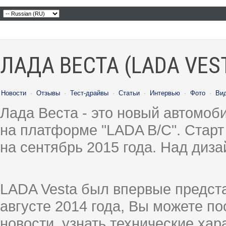
ЛАДА ВЕСТА (LADA VES
Новости
·
Отзывы
·
Тест-драйвы
·
Статьи
·
Интервью
·
Фото
·
Ви
Лада Веста - это новый автомо
на платформе "LADA B/C". Старт
на сентябрь 2015 года. Над диз
LADA Vesta был впервые предст
августе 2014 года, Вы можете п
новости, узнать технические ха