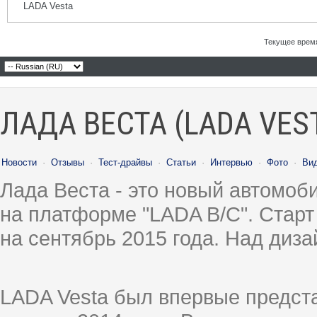
LADA Vesta
Текущее врем
ЛАДА ВЕСТА (LADA VES
Новости
·
Отзывы
·
Тест-драйвы
·
Статьи
·
Интервью
·
Фото
·
Ви
Лада Веста - это новый автомо
на платформе "LADA B/C". Старт
на сентябрь 2015 года. Над диз
LADA Vesta был впервые предст