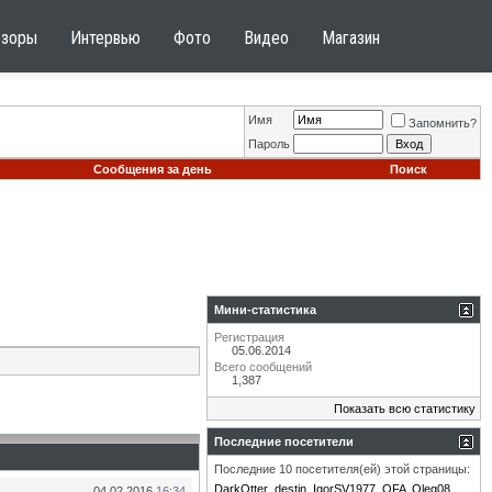
бзоры
Интервью
Фото
Видео
Магазин
Имя
Запомнить?
Пароль
Сообщения за день
Поиск
Мини-статистика
Регистрация
05.06.2014
Всего сообщений
1,387
Показать всю статистику
Последние посетители
Последние 10 посетителя(ей) этой страницы:
DarkOtter
destin
IgorSV1977
OFA
Oleg08
04.02.2016
16:34