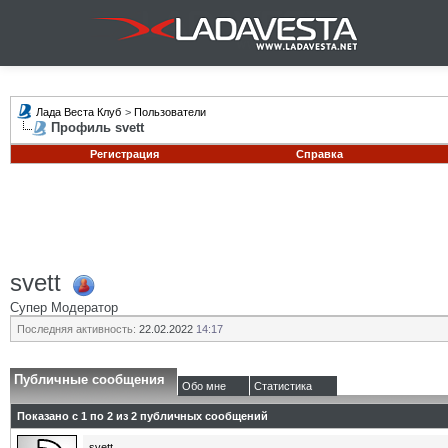
Лада Веста Клуб
>
Пользователи
Профиль svett
Регистрация
Справка
svett
Супер Модератор
Последняя активность:
22.02.2022
14:17
Публичные сообщения
Обо мне
Статистика
Показано с 1 по
2
из
2
публичных сообщений
svett