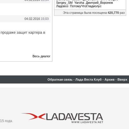
Sergey_SM
Yaroha
Дмитрий_Воронеж
Ладовоз
ПотомуЧтоГладиолус
Эта страница была посещена
420,770
раз
04.02.2016
15:03
 продаже защит картера в
Весь диалог
Обратная связь
-
Лада Веста Клуб
-
Архив
-
Вверх
15 года.