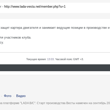
r -
http://www.lada-vesta.net/member.php?u=1
защит картера двигателя и занимает ведущие позиции в производстве и
ля участников клуба.
су.
Текущее время:
13:03
. Часовой пояс GMT +3.
·
Фото
·
Видео
на платформе "LADA B/C". Старт производства Весты намечен на сентябрь 20