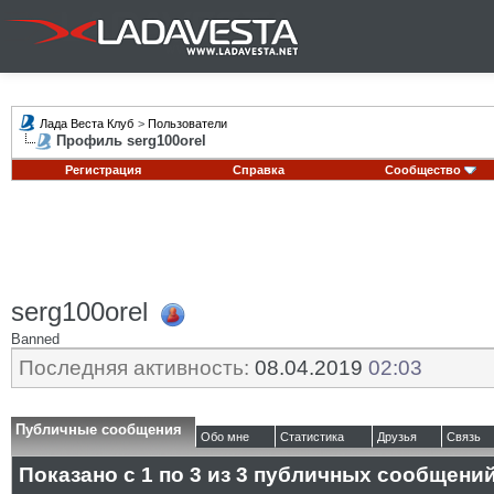
Лада Веста Клуб
>
Пользователи
Профиль serg100orel
Регистрация
Справка
Сообщество
serg100orel
Banned
Последняя активность:
08.04.2019
02:03
Публичные сообщения
Обо мне
Статистика
Друзья
Связь
Показано с 1 по
3
из
3
публичных сообщени