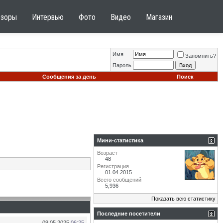
бзоры
Интервью
Фото
Видео
Магазин
Имя
Запомнить?
Пароль
Сообщения за день
Поиск
Мини-статистика
Возраст
48
Регистрация
01.04.2015
Всего сообщений
5,936
Показать всю статистику
Последние посетители
09.05.2025
06:25