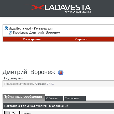
Лада Веста Клуб
>
Пользователи
Профиль Дмитрий_Воронеж
Регистрация
Справка
Дмитрий_Воронеж
Продвинутый
Последняя активность:
Сегодня
07:41
Публичные сообщения
Обо мне
Статистика
Показано с 1 по
3
из
3
публичных сообщений
Pioner