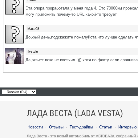
Эта опора проработала у меня года 4. Это 70000км проехал
могу приложить почему-то URL какой-то требует
Макс08
Добрый день,подскажите пожалуйста что лучше сделать что
flystyle
Да,экзист пока не косячил. ))) хотя по факту если сравнив
ЛАДА ВЕСТА (LADA VESTA)
Новости
·
Отзывы
·
Тест-драйвы
·
Статьи
·
Интервью
Лада Веста - это новый автомобиль от АВТОВАЗа, собранный 