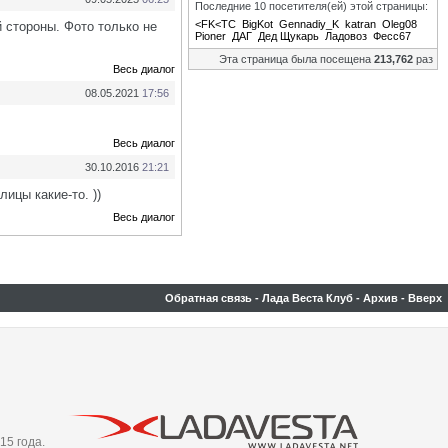
Последние 10 посетителя(ей) этой страницы:
<FK<TC
BigKot
Gennadiy_K
katran
Oleg08
й стороны. Фото только не
Pioner
ДАГ
Дед Щукарь
Ладовоз
Фесс67
Эта страница была посещена
213,762
раз
Весь диалог
08.05.2021
17:56
Весь диалог
30.10.2016
21:21
лицы какие-то. ))
Весь диалог
Обратная связь
-
Лада Веста Клуб
-
Архив
-
Вверх
15 года.