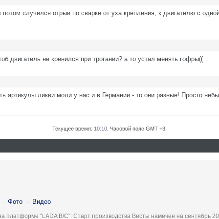
 потом случился отрыв по сварке от уха крепления, к двигателю с одно
б двигатель не кренился при трогании? а то устал менять гофры((
ать артикулы ликви моли у нас и в Германии - то они разные! Просто небы
Текущее время:
10:10
. Часовой пояс GMT +3.
·
Фото
·
Видео
на платформе "LADA B/C". Старт производства Весты намечен на сентябрь 20