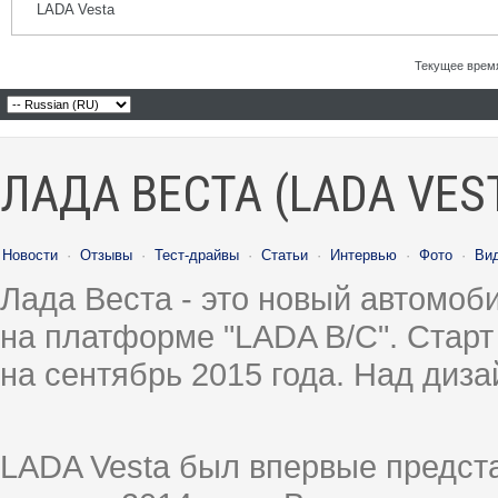
LADA Vesta
Текущее врем
ЛАДА ВЕСТА (LADA VES
Новости
·
Отзывы
·
Тест-драйвы
·
Статьи
·
Интервью
·
Фото
·
Ви
Лада Веста - это новый автомо
на платформе "LADA B/C". Старт
на сентябрь 2015 года. Над диз
LADA Vesta был впервые предст