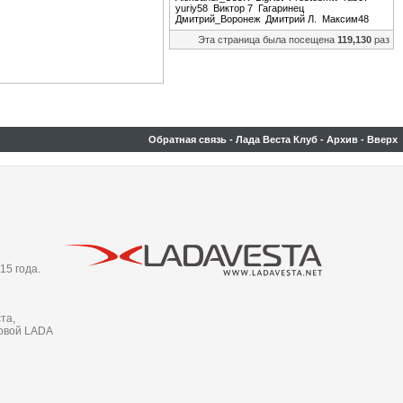
yuriy58
Виктор 7
Гагаринец
Дмитрий_Воронеж
Дмитрий Л.
Максим48
Эта страница была посещена
119,130
раз
Обратная связь
-
Лада Веста Клуб
-
Архив
-
Вверх
15 года.
та,
новой LADA