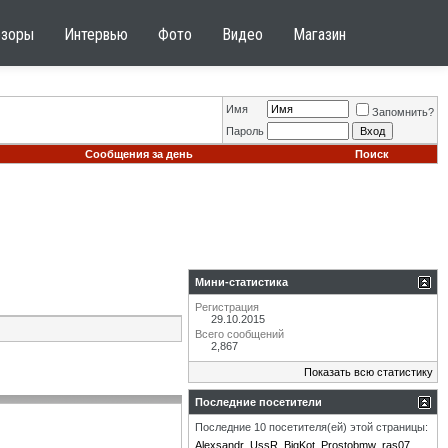
бзоры
Интервью
Фото
Видео
Магазин
Имя
Запомнить?
Пароль
Сообщения за день
Поиск
Мини-статистика
Регистрация
29.10.2015
Всего сообщений
2,867
Показать всю статистику
Последние посетители
Последние 10 посетителя(ей) этой страницы:
Alexsandr_UssR
BigKot
Prostobmw
ras07