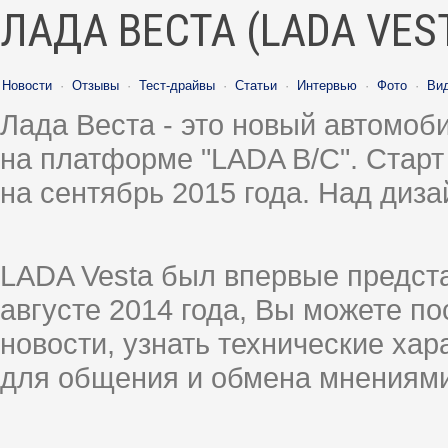
ЛАДА ВЕСТА (LADA VES
Новости
·
Отзывы
·
Тест-драйвы
·
Статьи
·
Интервью
·
Фото
·
Ви
Лада Веста - это новый автомо
на платформе "LADA B/C". Старт
на сентябрь 2015 года. Над диз
LADA Vesta был впервые предст
августе 2014 года, Вы можете п
новости, узнать технические ха
для общения и обмена мнениями