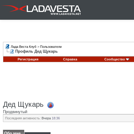
Лада Веста Клуб
>
Пользователи
Профиль Дед Щукарь
Регистрация
Справка
Сообщество
Дед Щукарь
Продвинутый
Последняя активность:
Вчера
18:36
Обо мне