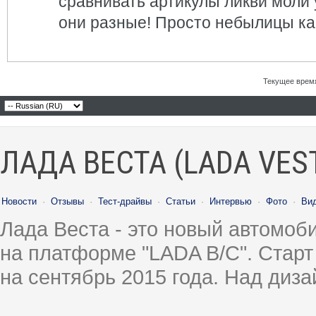
сравнивать артикулы ликви моли у
они разные! Просто небылицы как
Текущее врем
ЛАДА ВЕСТА (LADA VES
Новости
·
Отзывы
·
Тест-драйвы
·
Статьи
·
Интервью
·
Фото
·
Ви
Лада Веста - это новый автомо
на платформе "LADA B/C". Старт
на сентябрь 2015 года. Над диз