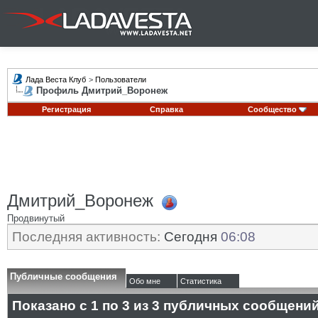
Лада Веста Клуб
>
Пользователи
Профиль Дмитрий_Воронеж
Регистрация
Справка
Сообщество
Дмитрий_Воронеж
Продвинутый
Последняя активность:
Сегодня
06:08
Публичные сообщения
Обо мне
Статистика
Показано с 1 по
3
из
3
публичных сообщени