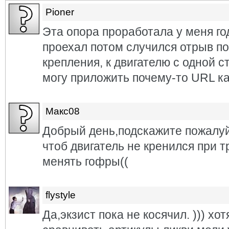
Pioner
Эта опора проработала у меня го
проехал потом случился отрыв по
крепления, к двигателю с одной с
могу приложить почему-то URL ка
Макс08
Добрый день,подскажите пожалуй
чтоб двигатель не кренился при т
менять гофры((
flystyle
Да,экзист пока не косячил. ))) хо