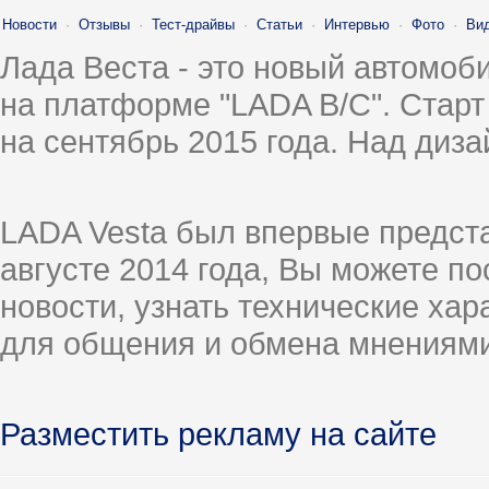
Новости
·
Отзывы
·
Тест-драйвы
·
Статьи
·
Интервью
·
Фото
·
Ви
Лада Веста - это новый автомо
на платформе "LADA B/C". Старт
на сентябрь 2015 года. Над диз
LADA Vesta был впервые предст
августе 2014 года, Вы можете п
новости, узнать технические ха
для общения и обмена мнениями
Разместить рекламу на сайте