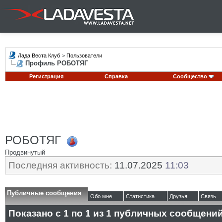
Лада Веста Клуб
>
Пользователи
Профиль РОБОТЯГ
Регистрация
Справка
Сообщество
РОБОТЯГ
Продвинутый
Последняя активность:
11.07.2025
11:03
Публичные сообщения
Обо мне
Статистика
Друзья
Связь
Показано с 1 по
1
из
1
публичных сообщени