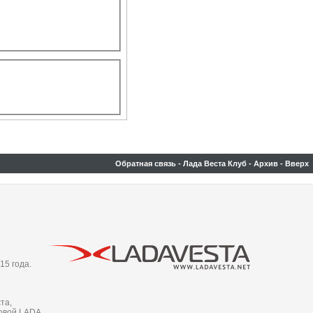
Обратная связь
-
Лада Веста Клуб
-
Архив
-
Вверх
15 года.
та,
новой LADA