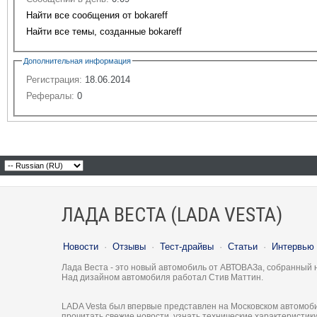
Найти все сообщения от bokareff
Найти все темы, созданные bokareff
Дополнительная информация
Регистрация:
18.06.2014
Рефералы:
0
ЛАДА ВЕСТА (LADA VESTA)
Новости
·
Отзывы
·
Тест-драйвы
·
Статьи
·
Интервью
Лада Веста - это новый автомобиль от АВТОВАЗа, собранный 
Над дизайном автомобиля работал Стив Маттин.
LADA Vesta был впервые представлен на Московском автомоби
прочитать свежие новости, узнать технические характеристи