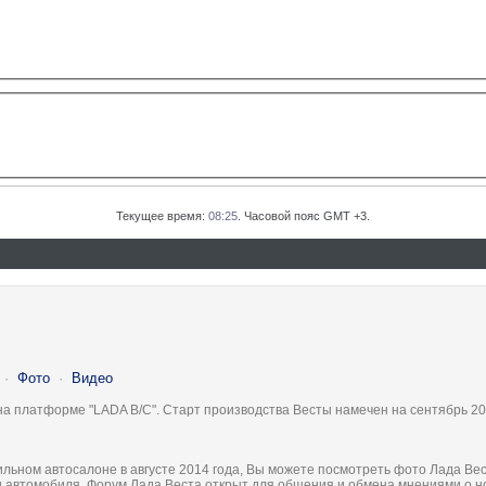
Текущее время:
08:25
. Часовой пояс GMT +3.
·
Фото
·
Видео
на платформе "LADA B/C". Старт производства Весты намечен на сентябрь 20
льном автосалоне в августе 2014 года, Вы можете посмотреть фото Лада Вес
ки автомобиля. Форум Лада Веста открыт для общения и обмена мнениями о 