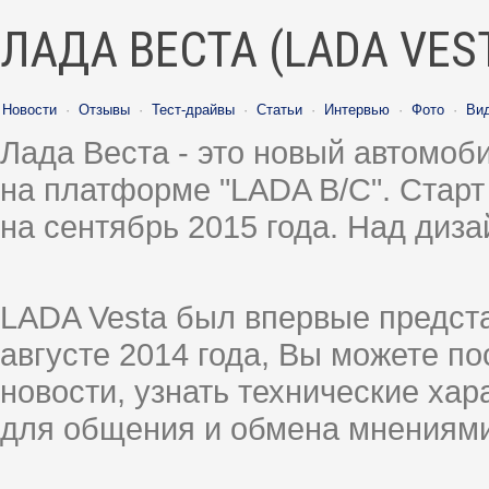
ЛАДА ВЕСТА (LADA VES
Новости
·
Отзывы
·
Тест-драйвы
·
Статьи
·
Интервью
·
Фото
·
Ви
Лада Веста - это новый автомо
на платформе "LADA B/C". Старт
на сентябрь 2015 года. Над диз
LADA Vesta был впервые предст
августе 2014 года, Вы можете п
новости, узнать технические ха
для общения и обмена мнениями