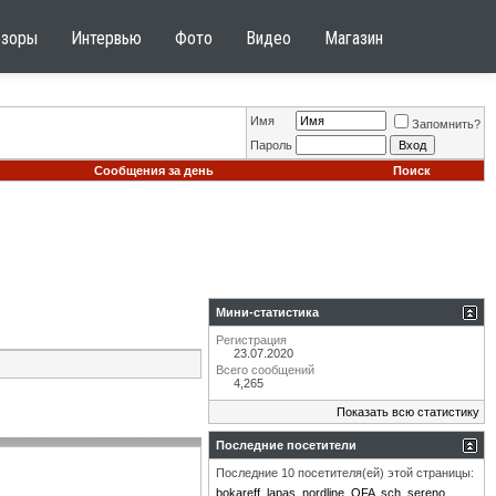
бзоры
Интервью
Фото
Видео
Магазин
Имя
Запомнить?
Пароль
Сообщения за день
Поиск
Мини-статистика
Регистрация
23.07.2020
Всего сообщений
4,265
Показать всю статистику
Последние посетители
Последние 10 посетителя(ей) этой страницы:
bokareff
lapas
nordline
OFA
sch
sereno