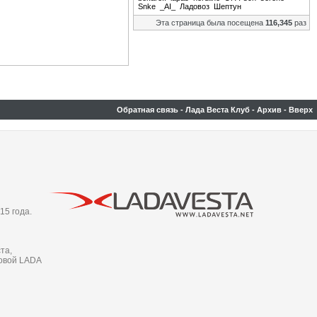
Snke
_AI_
Ладовоз
Шептун
Эта страница была посещена
116,345
раз
Обратная связь
-
Лада Веста Клуб
-
Архив
-
Вверх
15 года.
та,
новой LADA