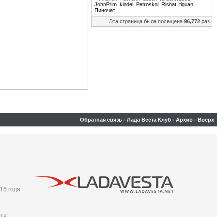
JohnPrim
kindel
Petroskoi
Rishat
tiguan
Пиночет
Эта страница была посещена
96,772
раз
Обратная связь
-
Лада Веста Клуб
-
Архив
-
Вверх
15 года.
та,