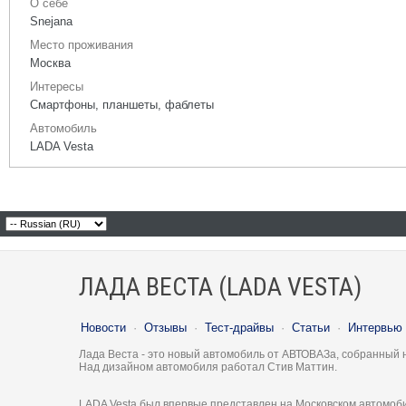
О себе
Snejana
Место проживания
Москва
Интересы
Смартфоны, планшеты, фаблеты
Автомобиль
LADA Vesta
ЛАДА ВЕСТА (LADA VESTA)
Новости
·
Отзывы
·
Тест-драйвы
·
Статьи
·
Интервью
Лада Веста - это новый автомобиль от АВТОВАЗа, собранный 
Над дизайном автомобиля работал Стив Маттин.
LADA Vesta был впервые представлен на Московском автомоби