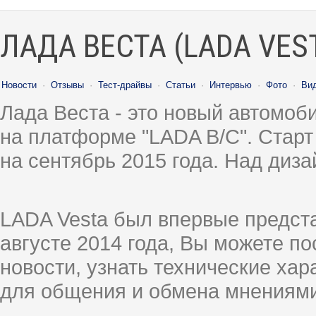
ЛАДА ВЕСТА (LADA VES
Новости
·
Отзывы
·
Тест-драйвы
·
Статьи
·
Интервью
·
Фото
·
Ви
Лада Веста - это новый автомо
на платформе "LADA B/C". Старт
на сентябрь 2015 года. Над диз
LADA Vesta был впервые предст
августе 2014 года, Вы можете п
новости, узнать технические ха
для общения и обмена мнениями