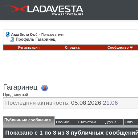
Лада Веста Клуб
>
Пользователи
Профиль Гагаринец
Регистрация
Справка
Сообщество
Гагаринец
Продвинутый
Последняя активность:
05.08.2026
21:06
Публичные сообщения
Обо мне
Статистика
Друзья
Связь
Показано с 1 по
3
из
3
публичных сообщени