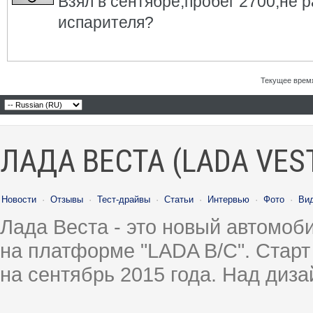
Взял в сентябре,пробег 2700,не р
испарителя?
Текущее врем
ЛАДА ВЕСТА (LADA VES
Новости
·
Отзывы
·
Тест-драйвы
·
Статьи
·
Интервью
·
Фото
·
Ви
Лада Веста - это новый автомо
на платформе "LADA B/C". Старт
на сентябрь 2015 года. Над диз