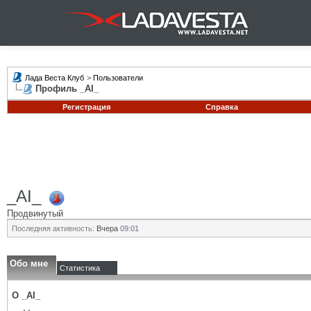
Лада Веста Клуб
>
Пользователи
Профиль _AI_
Регистрация
Справка
_AI_
Продвинутый
Последняя активность:
Вчера
09:01
Обо мне
Статистика
О _AI_