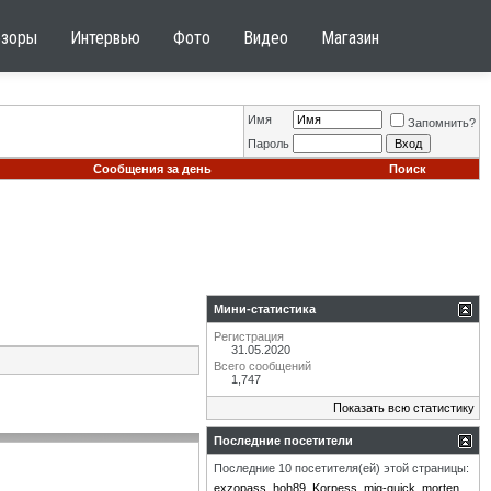
бзоры
Интервью
Фото
Видео
Магазин
Имя
Запомнить?
Пароль
Сообщения за день
Поиск
Мини-статистика
Регистрация
31.05.2020
Всего сообщений
1,747
Показать всю статистику
Последние посетители
Последние 10 посетителя(ей) этой страницы:
exzopass
hoh89
Korpess
mig-quick
morten