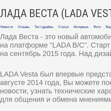
ЛАДА ВЕСТА (LADA VES
Новости
·
Отзывы
·
Тест-драйвы
·
Статьи
·
Интервью
·
Фото
·
Ви
Лада Веста - это новый автомо
на платформе "LADA B/C". Старт
на сентябрь 2015 года. Над диз
LADA Vesta был впервые предст
августе 2014 года, Вы можете п
новости, узнать технические ха
для общения и обмена мнениями