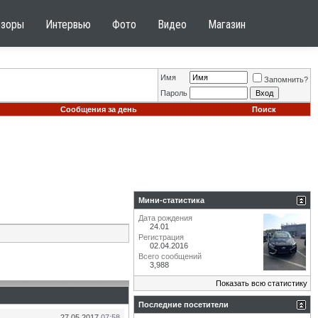
бзоры
Интервью
Фото
Видео
Магазин
Имя
Запомнить?
Пароль
Сообщения за день
Поиск
Мини-статистика
Дата рождения
24.01
Регистрация
02.04.2016
Всего сообщений
3,988
Показать всю статистику
Последние посетители
27.05.2017
07:58