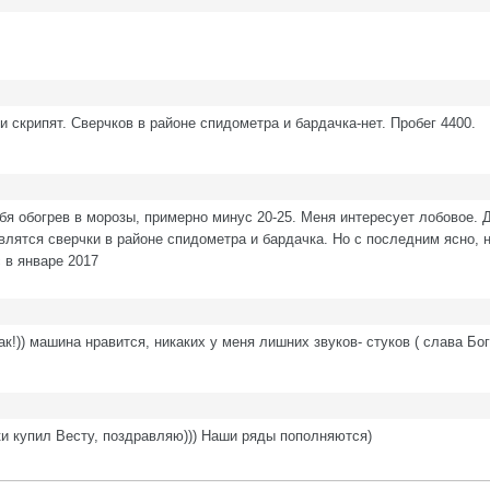
и скрипят. Сверчков в районе спидометра и бардачка-нет. Пробег 4400.
ебя обогрев в морозы, примерно минус 20-25. Меня интересует лобовое. 
являтся сверчки в районе спидометра и бардачка. Но с последним ясно, 
 в январе 2017
ак!)) машина нравится, никаких у меня лишних звуков- стуков ( слава Бог
ки купил Весту, поздравляю))) Наши ряды пополняются)