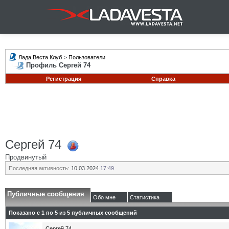
Лада Веста Клуб
>
Пользователи
Профиль Сергей 74
Регистрация
Справка
Сергей 74
Продвинутый
Последняя активность:
10.03.2024
17:49
Публичные сообщения
Обо мне
Статистика
Показано с 1 по
5
из
5
публичных сообщений
Сергей 74