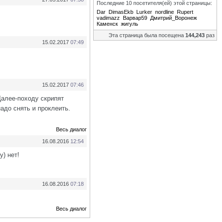
Последние 10 посетителя(ей) этой страницы:
Dar
DimasEkb
Lurker
nordline
Rupert
vadimazz
Варвар59
Дмитрий_Воронеж
Каменск
жигуль
Эта страница была посещена
144,243
раз
15.02.2017
07:49
15.02.2017
07:46
Далее-походу скрипят
надо снять и проклеить.
Весь диалог
16.08.2016
12:54
у) нет!
16.08.2016
07:18
Весь диалог