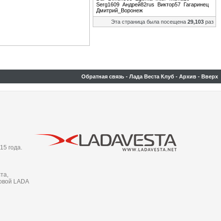
Serg1609
Андрей82rus
Виктор57
Гагаринец
Дмитрий_Воронеж
Эта страница была посещена
29,103
раз
Обратная связь
-
Лада Веста Клуб
-
Архив
-
Вверх
15 года.
та,
новой LADA