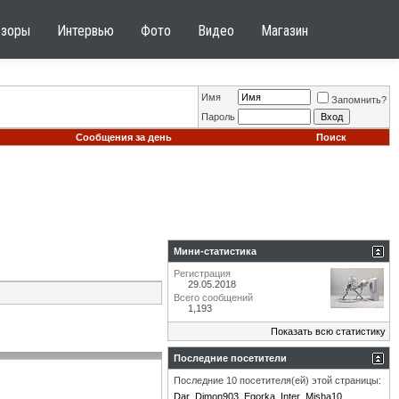
бзоры
Интервью
Фото
Видео
Магазин
Имя
Запомнить?
Пароль
Сообщения за день
Поиск
Мини-статистика
Регистрация
29.05.2018
Всего сообщений
1,193
Показать всю статистику
Последние посетители
Последние 10 посетителя(ей) этой страницы:
Dar
Dimon903
Egorka
Inter
Misha10